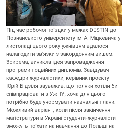
Під час робочої поїздки у межах DESTIN до
Познанського університету ім. А. Міцкевича у
листопаді цього року ужнівцям вдалося
налагодити зв’язки з закордонним вишем.
Зокрема, виникла ідея запровадження
програми подвійних дипломів. Завідувач
кафедри журналістики, керівник проєкту
Юрій Бідзіля зауважив, що поляки хотіли би
співпрацювати з УжНУ, хоча для цього
потрібно буде унормувати навчальні плани.
Можливий варіант, коли після закінчення
магістратури в Україні студенти-журналісти
зможуть поїхати на навчання до Польщі на