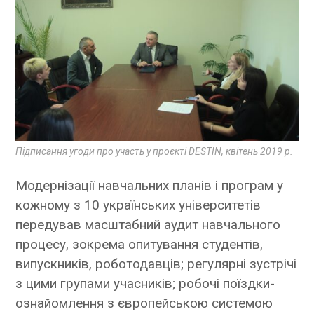
Підписання угоди про участь у проєкті DESTIN, квітень 2019 р.
Модернізації навчальних планів і програм у
кожному з 10 українських університетів
передував масштабний аудит навчального
процесу, зокрема опитування студентів,
випускників, роботодавців; регулярні зустрічі
з цими групами учасників; робочі поїздки-
ознайомлення з європейською системою