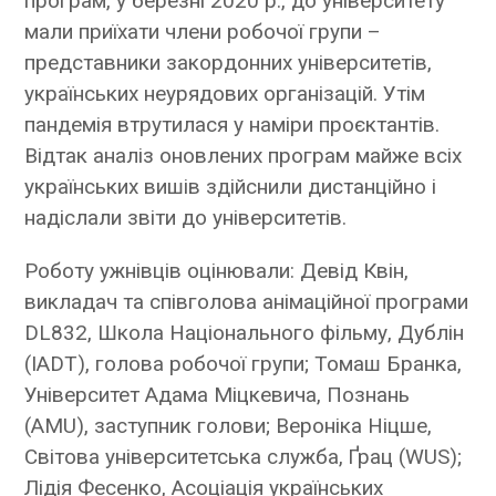
програм, у березні 2020 р., до університету
мали приїхати члени робочої групи –
представники закордонних університетів,
українських неурядових організацій. Утім
пандемія втрутилася у наміри проєктантів.
Відтак аналіз оновлених програм майже всіх
українських вишів здійснили дистанційно і
надіслали звіти до університетів.
Роботу ужнівців оцінювали: Девід Квін,
викладач та співголова анімаційної програми
DL832, Школа Національного фільму, Дублін
(IADT), голова робочої групи; Томаш Бранка,
Університет Адама Міцкевича, Познань
(AMU), заступник голови; Вероніка Ніцше,
Світова університетська служба, Ґрац (WUS);
Лідія Фесенко, Асоціація українських